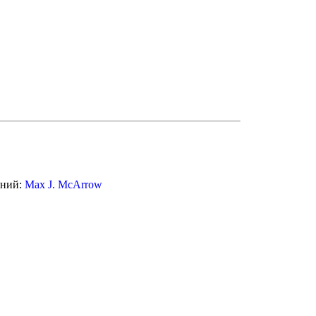
ений:
Max J. McArrow