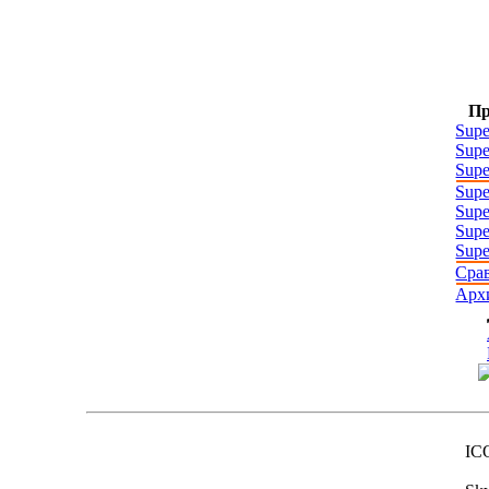
П
Supe
Supe
Supe
Supe
Supe
Supe
Supe
Сра
Арх
IC